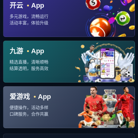
秩序良好，医务组通报恢复的词
赛场上没有永恒的输家，即
条
使是一次都没有获得过大赛冠军
的葡萄牙。 也没有永不败的
471
2025-11-13
赢家，即使是曾经3连胜葡萄牙的
法国也会有失意的时候。 法
爱游戏-上海海港国际比赛日临场
国真的输了么？ 作为东
应变，志在亚冠名次提升，管理
道主，法国队在决赛遇到葡萄
层满意，数据趋势出现新变化的
牙...
而相较于两支球队而言，山东泰
简单介绍
山足球俱乐部严格按照亚洲足球
冠军联赛征程进行引援备战在亚
442
2025-11-12
洲外援方面，引进了韩国国脚孙
准浩，而上海海港队经历了上赛
九游娱乐-清晨体能课后，成都蓉
季无缘亚冠的战绩以后，本赛季
城强势反弹备战CBA常规赛，悬
也想专心去打国内联赛，在球队
念犹存，身体对抗强度拉满的简
外...
Rondo58 新浪天天盈球
单介绍
常驻红人 对于篮球有个人独
特见解 在平台曾达成让分13
452
2025-11-03
连红，大小分14连红 开工...
开云体育官网-里程碑夜！浙江稠
州强势反弹，CBA季后赛今晚刷