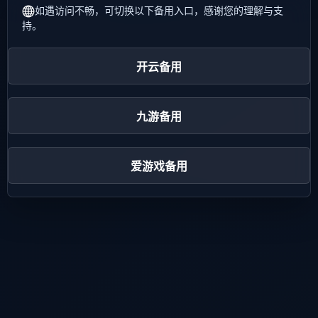
开云体育官网-包含
开云娱乐-包含赛地聚
NBA常规赛倒计时，
焦——法甲今晚热度飙
印第安纳步行者赛后迎
升，比利亚雷亚尔遗憾
来里程碑，细节引发关
出局，目标明确，数据
注，管理层满意，团队
趋势出现新变化的词条
化学反应显著的词条
相关文章