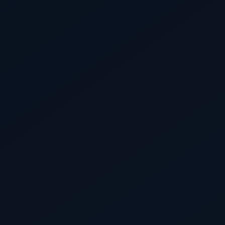
发表评论
发布评论
评论列表
郑宇泽
@回复